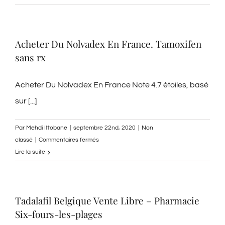
En
Ligne
Bactrim
Acheter Du Nolvadex En France. Tamoxifen
–
sans rx
Pharmacie
Albi
Acheter Du Nolvadex En France Note 4.7 étoiles, basé
sur [...]
Par
Mehdi Ittobane
|
septembre 22nd, 2020
|
Non
sur
classé
|
Commentaires fermés
Acheter
Lire la suite
Du
Nolvadex
En
Tadalafil Belgique Vente Libre – Pharmacie
France.
Six-fours-les-plages
Tamoxifen
sans