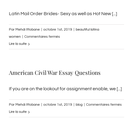
En
Ligne
Latin Mail Order Brides- Sexy as well as Hot New [...]
Canada
–
Par
Mehdi Ittobane
|
octobre 1st, 2019
|
beautiful latina
Cialis
sur
women
|
Commentaires fermés
Black
beautiful
Lire la suite
original
latina
en
women
ligne
American Civil War Essay Questions
If you are on the lookout for assignment enable, we [...]
sur
Par
Mehdi Ittobane
|
octobre 1st, 2019
|
blog
|
Commentaires fermés
Americ
Lire la suite
Civil
War
Essay