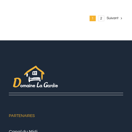
Type
A
Higher
Suivant
1
2
Education
Admissions
Essay
For
University
Of
North
Carolina
AI
writing
tool
PARTENAIRES
Canal du Midi