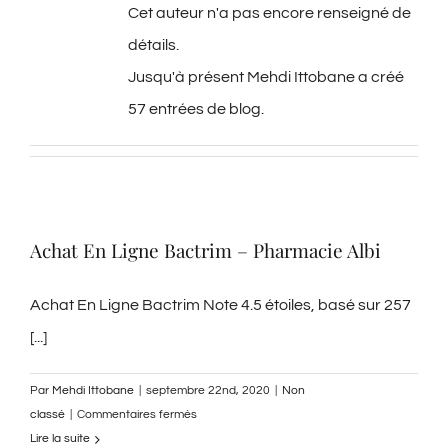
Cet auteur n'a pas encore renseigné de
détails.
Jusqu'à présent Mehdi Ittobane a créé
57 entrées de blog.
Achat En Ligne Bactrim – Pharmacie Albi
Achat En Ligne Bactrim Note 4.5 étoiles, basé sur 257
[...]
Par
Mehdi Ittobane
|
septembre 22nd, 2020
|
Non
sur
classé
|
Commentaires fermés
Achat
Lire la suite