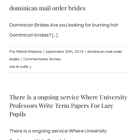
dominican mail order brides
Questi
Dominican Brides Are you looking for burning hot
Dominican brides? [...]
Par
Mehdi Ittobane
|
septembre 30th, 2019
|
dominican mail order
sur
brides
|
Commentaires fermés
dominican
Lire la suite
mail
order
brides
There Is a ongoing service Where University
Professors Write Term Papers For Lazy
Pupils
There Is a ongoing service Where University