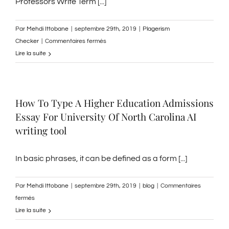
Professors Write Term [...]
Par
Mehdi Ittobane
|
septembre 29th, 2019
|
Plagerism
sur
Checker
|
Commentaires fermés
There
Lire la suite
Is
a
ongoing
How To Type A Higher Education Admissions
service
Essay For University Of North Carolina AI
Where
University
writing tool
Professors
Write
In basic phrases, it can be defined as a form [...]
Term
Papers
Par
Mehdi Ittobane
|
septembre 29th, 2019
|
blog
|
Commentaires
For
sur
fermés
Lazy
How
Lire la suite
Pupils
To