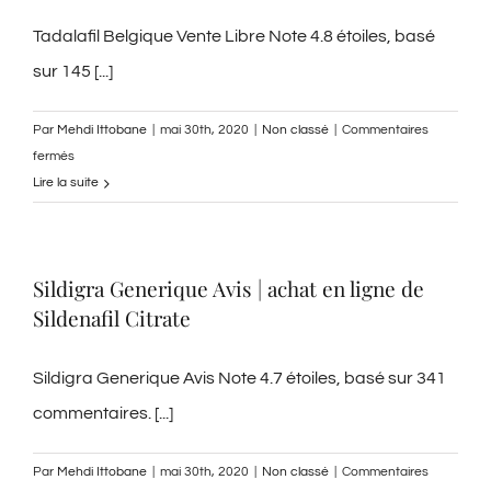
rx
Tadalafil Belgique Vente Libre Note 4.8 étoiles, basé
sur 145 [...]
Par
Mehdi Ittobane
|
mai 30th, 2020
|
Non classé
|
Commentaires
sur
fermés
Tadalafil
Lire la suite
Belgique
Vente
Libre
Sildigra Generique Avis | achat en ligne de
–
Sildenafil Citrate
Pharmacie
Six-
fours-
Sildigra Generique Avis Note 4.7 étoiles, basé sur 341
les-
commentaires. [...]
plages
Par
Mehdi Ittobane
|
mai 30th, 2020
|
Non classé
|
Commentaires