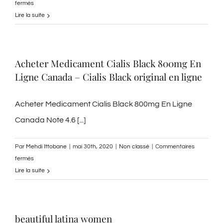
sur
fermés
Sildigra
Lire la suite
Generique
Avis
|
Acheter Medicament Cialis Black 800mg En
achat
Ligne Canada – Cialis Black original en ligne
en
ligne
de
Acheter Medicament Cialis Black 800mg En Ligne
Sildenafil
Canada Note 4.6 [...]
Citrate
Par
Mehdi Ittobane
|
mai 30th, 2020
|
Non classé
|
Commentaires
sur
fermés
Acheter
Lire la suite
Medicament
Cialis
Black
beautiful latina women
800mg